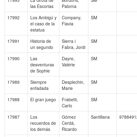
17993
La Gruta de
Bordons,
SM
las Escorias
Paloma
17992
Los Ambigú y
Company,
SM
el caso de la
Flavia
estatua
17991
Historia de
Sierra i
SM
un segundo
Fabra, Jordi
17990
Las
Dayre,
SM
desventuras
Valérie
de Sophie
17989
Siempre
Desplechin,
SM
enfadada
Marie
17988
El gran juego
Frabetti,
SM
Carlo
17987
Los
Gómez
Santillana
9788491
recuerdos de
Cerdá,
los demás
Ricardo