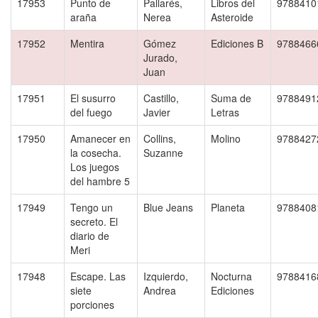
17953
Punto de
Pallarés,
Libros del
9788410
araña
Nerea
Asteroide
17952
Mentira
Gómez
Ediciones B
9788466
Jurado,
Juan
17951
El susurro
Castillo,
Suma de
9788491
del fuego
Javier
Letras
17950
Amanecer en
Collins,
Molino
9788427
la cosecha.
Suzanne
Los juegos
del hambre 5
17949
Tengo un
Blue Jeans
Planeta
9788408
secreto. El
diario de
Meri
17948
Escape. Las
Izquierdo,
Nocturna
9788416
siete
Andrea
Ediciones
porciones