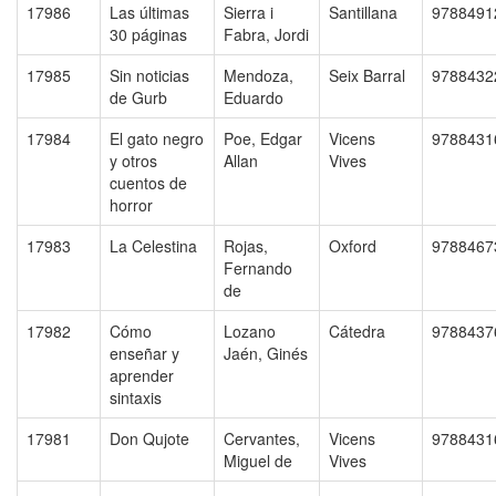
17986
Las últimas
Sierra i
Santillana
9788491
30 páginas
Fabra, Jordi
17985
Sin noticias
Mendoza,
Seix Barral
9788432
de Gurb
Eduardo
17984
El gato negro
Poe, Edgar
Vicens
9788431
y otros
Allan
Vives
cuentos de
horror
17983
La Celestina
Rojas,
Oxford
9788467
Fernando
de
17982
Cómo
Lozano
Cátedra
9788437
enseñar y
Jaén, Ginés
aprender
sintaxis
17981
Don Qujote
Cervantes,
Vicens
9788431
Miguel de
Vives