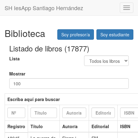
SH IesApp Santiago Hernández
Toggl
Navig
Biblioteca
Soy profesor/a
Soy estudiante
Listado de libros
(17877)
Lista
Mostrar
Escriba aquí para buscar
Registro
Título
Autor/a
Editorial
ISBN