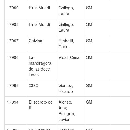
17999
Finis Mundi
Gallego,
SM
Laura
17998
Finis Mundi
Gallego,
SM
Laura
17997
Calvina
Frabetti,
SM
Carlo
17996
La
Vidal, César
SM
mandrágora
de las doce
lunas
17995
3333
Gómez,
SM
Ricardo
17994
El secreto de
Alonso,
SM
If
Ana;
Pelegrín,
Javier