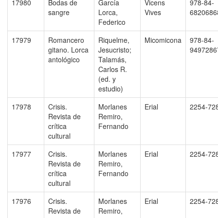
17980
Bodas de
García
Vicens
978-84-
sangre
Lorca,
Vives
6820686
Federico
17979
Romancero
Riquelme,
Micomicona
978-84-
gitano. Lorca
Jesucristo;
9497286
antológico
Talamás,
Carlos R.
(ed. y
estudio)
17978
Crisis.
Morlanes
Erial
2254-72
Revista de
Remiro,
crítica
Fernando
cultural
17977
Crisis.
Morlanes
Erial
2254-72
Revista de
Remiro,
crítica
Fernando
cultural
17976
Crisis.
Morlanes
Erial
2254-72
Revista de
Remiro,