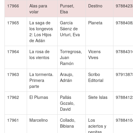
17966
Alas para
Punset,
Destino
9788423
volar
Elsa
17965
La saga de
García
Planeta
9788408
los longevos
Sáenz de
2: Los Hijos
Urturi, Eva
de Adán
17964
La rosa de
Torregrosa,
Vicens
9788431
los vientos
Juan
Vives
Ramón
17963
La tormenta.
Araujo,
Scribo
9791387
Primera
Adrián
Editorial
parte
17962
El Plumas
Pallás
Siete Islas
9788412
Gozalo,
David
17961
Marcelino
Collado,
Los
9788410
Bibiana
aciertos y
pepitas