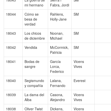
18045
La guerra de
Sierra i
SM
mi hermano
Fabra, Jordi
18044
Cómo se
Rahlens,
SM
besa de
Holly-Jane
verdad
18043
Los chicos
Noonan,
SM
de diciembre
Michael
18042
Vendida
McCormick,
SM
Patricia
18041
Bodas de
García
Vicens
sangre
Lorca,
Vives
Federico
18040
Segismundo
Lalana,
Everest
y compañía
Fernando
18039
La dama del
Casona,
Vicens
Alba
Alejandro
Vives
18038
Oliver Twist
Dickens,
Vicens