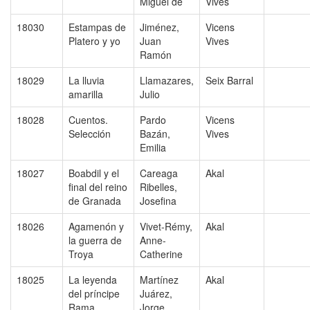
Miguel de
Vives
18030
Estampas de
Jiménez,
Vicens
Platero y yo
Juan
Vives
Ramón
18029
La lluvia
Llamazares,
Seix Barral
amarilla
Julio
18028
Cuentos.
Pardo
Vicens
Selección
Bazán,
Vives
Emilia
18027
Boabdil y el
Careaga
Akal
final del reino
Ribelles,
de Granada
Josefina
18026
Agamenón y
Vivet-Rémy,
Akal
la guerra de
Anne-
Troya
Catherine
18025
La leyenda
Martínez
Akal
del príncipe
Juárez,
Rama
Jorge