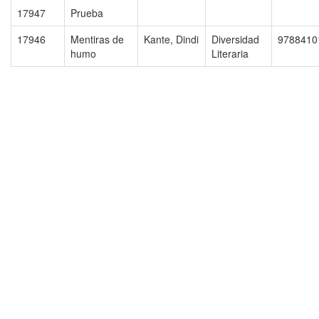
17947
Prueba
17946
Mentiras de
Kante, Dindi
Diversidad
9788410
humo
Literaria