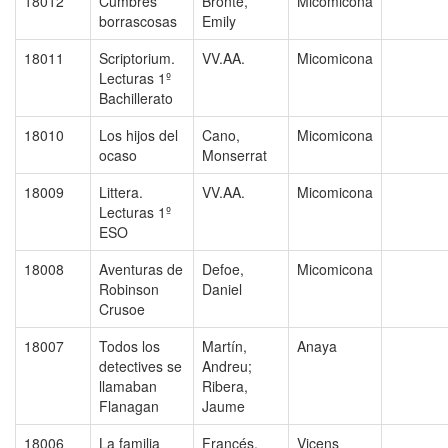
18012
Cumbres
Brontë,
Micomicona
borrascosas
Emily
18011
Scriptorium.
VV.AA.
Micomicona
Lecturas 1º
Bachillerato
18010
Los hijos del
Cano,
Micomicona
ocaso
Monserrat
18009
Littera.
VV.AA.
Micomicona
Lecturas 1º
ESO
18008
Aventuras de
Defoe,
Micomicona
Robinson
Daniel
Crusoe
18007
Todos los
Martín,
Anaya
detectives se
Andreu;
llamaban
Ribera,
Flanagan
Jaume
18006
La familia
Francés,
Vicens