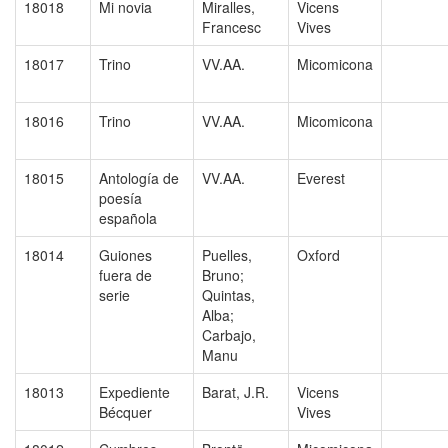
18018
Mi novia
Miralles,
Vicens
Francesc
Vives
18017
Trino
VV.AA.
Micomicona
18016
Trino
VV.AA.
Micomicona
18015
Antología de
VV.AA.
Everest
poesía
española
18014
Guiones
Puelles,
Oxford
fuera de
Bruno;
serie
Quintas,
Alba;
Carbajo,
Manu
18013
Expediente
Barat, J.R.
Vicens
Bécquer
Vives