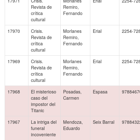
17971
Crisis.
Morlanes
Erial
2254-72
Revista de
Remiro,
crítica
Fernando
cultural
17970
Crisis.
Morlanes
Erial
2254-72
Revista de
Remiro,
crítica
Fernando
cultural
17969
Crisis.
Morlanes
Erial
2254-72
Revista de
Remiro,
crítica
Fernando
cultural
17968
El misterioso
Posadas,
Espasa
9788467
caso del
Carmen
impostor del
Titanic
17967
La intriga del
Mendoza,
Seix Barral
9788432
funeral
Eduardo
incoveniente