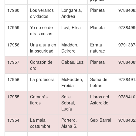
17960
Los veranos
Longarela,
Planeta
9788408
olvidados
Andrea
17959
Yo no sé de
Levi, Elisa
Planeta
9788499
otras cosas
17958
Una a una en
Madden,
Errata
9791387
la oscuridad
Deirdre
naturae
17957
Corazón de
Gabás, Luz
Planeta
9788408
oro
17956
La profesora
McFadden,
Suma de
9788491
Freida
Letras
17955
Comerás
Solla
Libros del
9788410
flores
Sobral,
Asteroide
Lucía
17954
La mala
Portero,
Seix Barral
9788432
costumbre
Alana S.